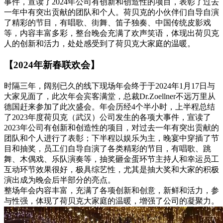
事件，宣读了2024年公司有创新和创造性的项目，表彰了过去
一年中有突出贡献的团队和个人。荷贝克的小伙伴们自导自演
了精彩的节目，有唱歌、街舞、笛子独奏、中国传统皮影戏
等，内容丰富多彩，整台晚会充满了欢声笑语，体现出荷贝克
人的创新和活力，处处感受到了荷贝克大家庭的温暖。
【2024年新春联欢会】
时隔三年，阔别已久的线下现场年会终于于2024年1月17日与
大家见面了，此次年会宾客满堂，总裁Dr.Zoellner不远万里从
德国赶来参加了此次盛会。年会历经4个半小时，上半程总结
了2023年度荷贝克（武汉）公司发生的各项大事件，宣读了
2023年公司有创新和创造性的项目，对过去一年有突出贡献的
团队和个人进行了表彰；下半程以娱乐为主，晚宴中穿插了节
目和抽奖，员工们自导自演了各类精彩的节目，有唱歌、跳
舞、木偶戏、乐队演奏等，抽奖砸金蛋环节主持人和幸运员工
互动环节效果很好，极具综艺性，尤其是抽大奖和大家的积极
演出成为晚会后半部分的亮点。
整场年会内容丰富，充满了各项创新和创意，新鲜和活力，参
与性强，体现了荷贝克大家庭的温暖，增强了公司的凝聚力。