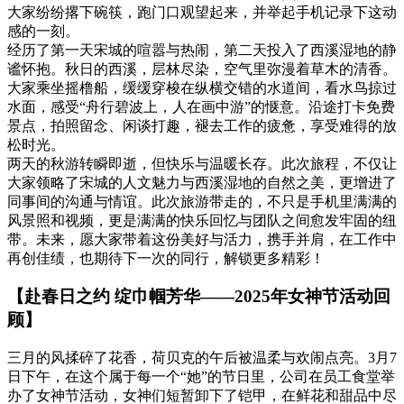
大家纷纷撂下碗筷，跑门口观望起来，并举起手机记录下这动
感的一刻。
经历了第一天宋城的喧嚣与热闹，第二天投入了西溪湿地的静
谧怀抱。秋日的西溪，层林尽染，空气里弥漫着草木的清香。
大家乘坐摇橹船，缓缓穿梭在纵横交错的水道间，看水鸟掠过
水面，感受“舟行碧波上，人在画中游”的惬意。沿途打卡免费
景点，拍照留念、闲谈打趣，褪去工作的疲惫，享受难得的放
松时光。
两天的秋游转瞬即逝，但快乐与温暖长存。此次旅程，不仅让
大家领略了宋城的人文魅力与西溪湿地的自然之美，更增进了
同事间的沟通与情谊。此次旅游带走的，不只是手机里满满的
风景照和视频，更是满满的快乐回忆与团队之间愈发牢固的纽
带。未来，愿大家带着这份美好与活力，携手并肩，在工作中
再创佳绩，也期待下一次的同行，解锁更多精彩！
【赴春日之约 绽巾帼芳华——2025年女神节活动回
顾】
三月的风揉碎了花香，荷贝克的午后被温柔与欢闹点亮。3月7
日下午，在这个属于每一个“她”的节日里，公司在员工食堂举
办了女神节活动，女神们短暂卸下了铠甲，在鲜花和甜品中尽