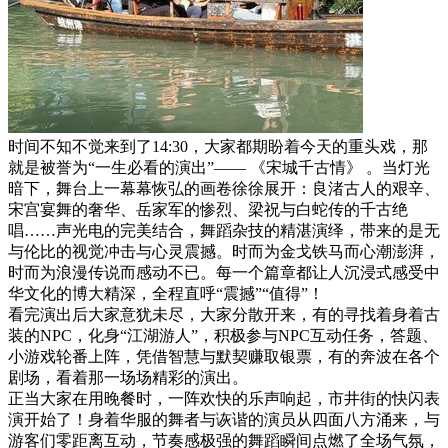
时间不知不觉来到了14:30，大家都期盼着今天的重头戏，那
就是被誉为“一生必看的演出”—— 《宋城千古情》 。当灯光
暗下，舞台上一幕幕恢弘的画卷徐徐展开：良渚古人的艰辛、
宋宫宴舞的奢华、岳家军的惨烈、梁祝与白蛇传的千古绝
唱……声光电的完美结合，舞蹈杂技的精湛演绎，带来的是无
与伦比的视觉冲击与心灵震撼。时而为金戈铁马而心潮澎湃，
时而为浪漫传说而感动不已。每一个篇章都让人沉浸式感受中
华文化的博大精深，全程直呼“震撼”“值得”！
看完演出后大家意犹未尽，大家分散开来，有的寻找着身着古
装的NPC，化身“江湖游人”，积极参与NPC互动任务，答题、
小游戏轮番上阵，凭借智慧与默契赚取银票，有的奔波在各个
剧场，看着那一场场精彩的演出。
正当大家在用晚餐时，一阵欢快的乐声响起，市井街的快闪表
演开始了！身着华服的舞者与诙谐的演员从四面八方涌来，与
游客们零距离互动，节奏感极强的舞蹈瞬间点燃了全场气氛，