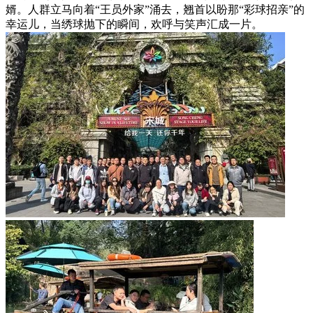
婿。人群立马向着“王员外家”涌去，翘首以盼那“彩球招亲”的
幸运儿，当绣球抛下的瞬间，欢呼与笑声汇成一片。