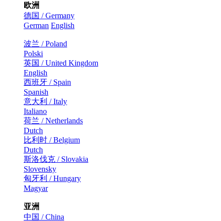
欧洲
德国 / Germany
German
English
波兰 / Poland
Polski
英国 / United Kingdom
English
西班牙 / Spain
Spanish
意大利 / Italy
Italiano
荷兰 / Netherlands
Dutch
比利时 / Belgium
Dutch
斯洛伐克 / Slovakia
Slovensky
匈牙利 / Hungary
Magyar
亚洲
中国 / China