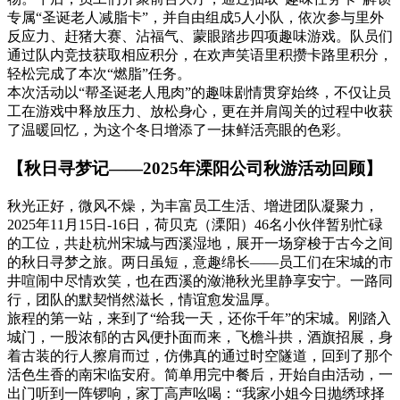
专属“圣诞老人减脂卡”，并自由组成5人小队，依次参与里外
反应力、赶猪大赛、沾福气、蒙眼踏步四项趣味游戏。队员们
通过队内竞技获取相应积分，在欢声笑语里积攒卡路里积分，
轻松完成了本次“燃脂”任务。
本次活动以“帮圣诞老人甩肉”的趣味剧情贯穿始终，不仅让员
工在游戏中释放压力、放松身心，更在并肩闯关的过程中收获
了温暖回忆，为这个冬日增添了一抹鲜活亮眼的色彩。
【秋日寻梦记——2025年溧阳公司秋游活动回顾】
秋光正好，微风不燥，为丰富员工生活、增进团队凝聚力，
2025年11月15日-16日，荷贝克（溧阳）46名小伙伴暂别忙碌
的工位，共赴杭州宋城与西溪湿地，展开一场穿梭于古今之间
的秋日寻梦之旅。两日虽短，意趣绵长——员工们在宋城的市
井喧闹中尽情欢笑，也在西溪的潋滟秋光里静享安宁。一路同
行，团队的默契悄然滋长，情谊愈发温厚。
旅程的第一站，来到了“给我一天，还你千年”的宋城。刚踏入
城门，一股浓郁的古风便扑面而来，飞檐斗拱，酒旗招展，身
着古装的行人擦肩而过，仿佛真的通过时空隧道，回到了那个
活色生香的南宋临安府。简单用完中餐后，开始自由活动，一
出门听到一阵锣响，家丁高声吆喝：“我家小姐今日抛绣球择