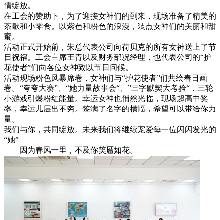
情绽放。
在工会的赞助下，为了迎接女神们的到来，现场准备了精美的
茶歇和小零食。以紫色和粉色的浪漫，装点女神们的美丽和甜
蜜。
活动正式开始前，朱总代表公司向荷贝克的所有女神送上了节
日祝福。工会主席王青以及财务部况经理，也代表公司的“护
花使者”们向各位女神致以节日问候。
活动现场粉色风暴席卷，女神们与“护花使者”们共绘春日画
卷。“夸夸大赛”、“她力量故事会“、”三字默契大考验“，三轮
小游戏引爆粉红能量。幸运女神也悄然光临，现场超高中奖
率，幸运儿层出不穷。签满了名字的横幅，希望可以带给你力
量。
我们与你，共同绽放。未来我们将继续宠爱每一位闪闪发光的
“她”
——因为春风十里，不及你笑靥如花。